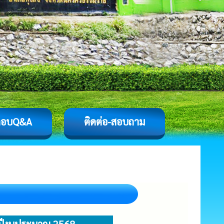
ตอบQ&A
ติดต่อ-สอบถาม