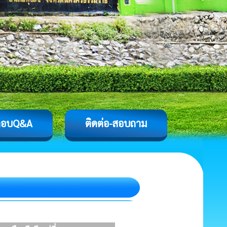
ตอบQ&A
ติดต่อ-สอบถาม